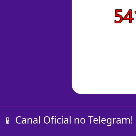
📱 Canal Oficial no Telegram!