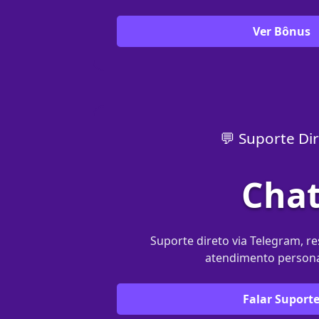
Ver Bônus
💬 Suporte Di
Cha
Suporte direto via Telegram, r
atendimento persona
Falar Suport