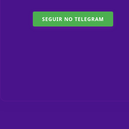
SEGUIR NO TELEGRAM