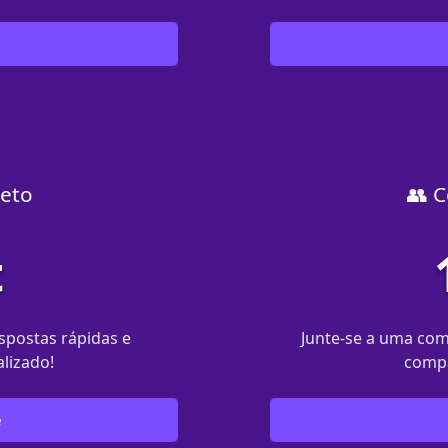
reto
👥 
t
espostas rápidas e
Junte-se a uma com
lizado!
compa
e