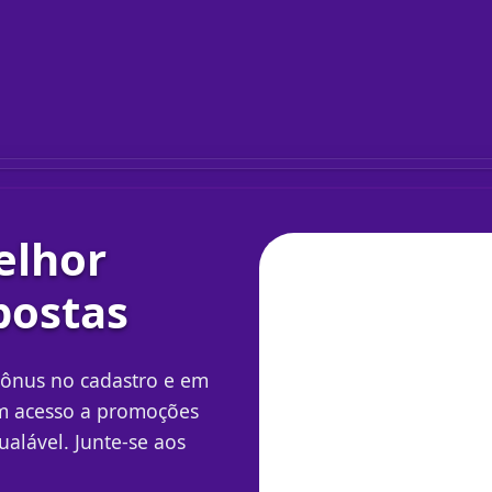
elhor
postas
bônus no cadastro e em
em acesso a promoções
ualável. Junte-se aos