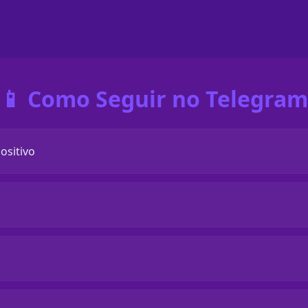
📱 Como Seguir no Telegram
ositivo