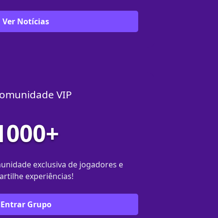
Ver Notícias
Comunidade VIP
1000+
unidade exclusiva de jogadores e
rtilhe experiências!
Entrar Grupo