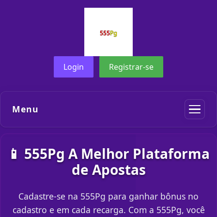
Login
Registrar-se
Menu
📱 555Pg A Melhor Plataforma
de Apostas
Cadastre-se na 555Pg para ganhar bônus no
cadastro e em cada recarga. Com a 555Pg, você