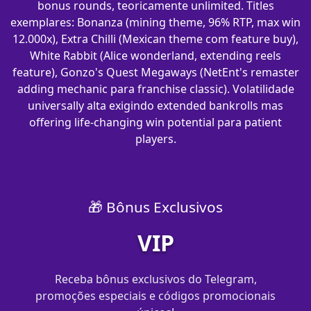
bonus rounds, teoricamente unlimited. Titles
exemplares: Bonanza (mining theme, 96% RTP, max win
12.000x), Extra Chilli (Mexican theme com feature buy),
White Rabbit (Alice wonderland, extending reels
feature), Gonzo's Quest Megaways (NetEnt's remaster
adding mechanic para franchise classic). Volatilidade
universally alta exigindo extended bankrolls mas
offering life-changing win potential para patient
players.
🎁 Bônus Exclusivos
VIP
Receba bônus exclusivos do Telegram,
promoções especiais e códigos promocionais