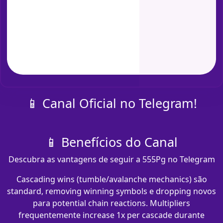
📱 Canal Oficial no Telegram!
📱 Benefícios do Canal
Descubra as vantagens de seguir a 555Pg no Telegram
Cascading wins (tumble/avalanche mechanics) são
standard, removing winning symbols e dropping novos
para potential chain reactions. Multipliers
frequentemente increase 1x per cascade durante