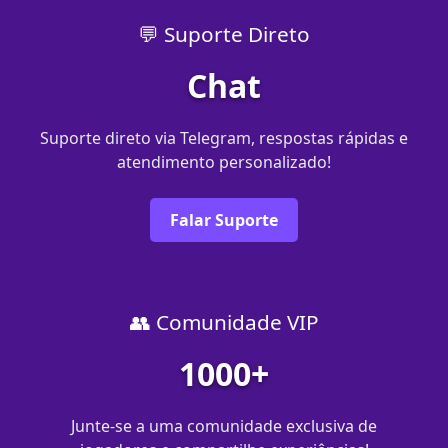
💬 Suporte Direto
Chat
Suporte direto via Telegram, respostas rápidas e
atendimento personalizado!
Falar Suporte
👥 Comunidade VIP
1000+
Junte-se a uma comunidade exclusiva de