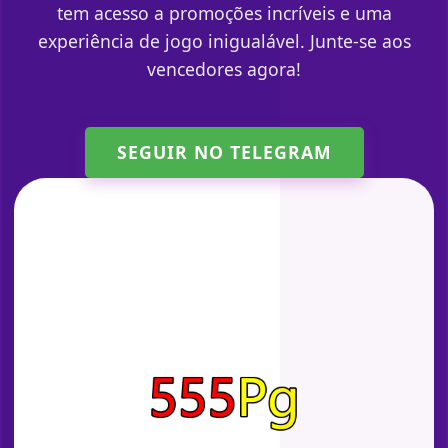
tem acesso a promoções incríveis e uma
experiência de jogo inigualável. Junte-se aos
vencedores agora!
SEGUIR NO TELEGRAM