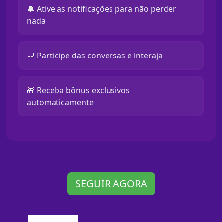
🔔 Ative as notificações para não perder
nada
💬 Participe das conversas e interaja
🎁 Receba bônus exclusivos
automaticamente
SEGUIR AGORA