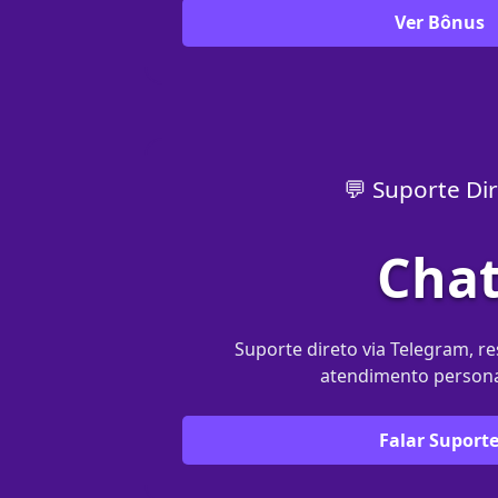
Ver Bônus
💬 Suporte Di
Cha
Suporte direto via Telegram, r
atendimento persona
Falar Suport