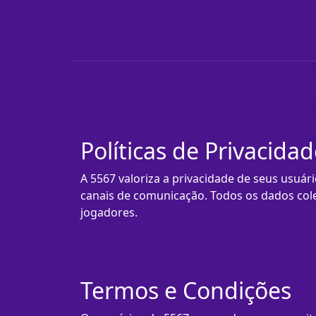
Políticas de Privacida
A 5567 valoriza a privacidade de seus usuá
canais de comunicação. Todos os dados cole
jogadores.
Termos e Condições