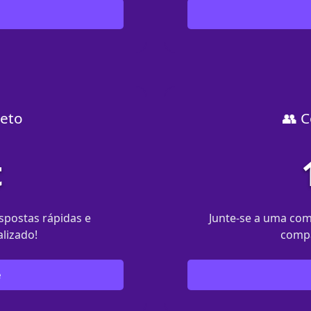
reto
👥 
t
espostas rápidas e
Junte-se a uma com
lizado!
compa
e