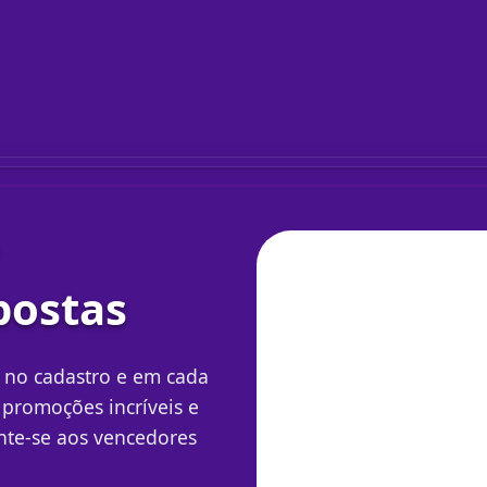
postas
 no cadastro e em cada
 promoções incríveis e
unte-se aos vencedores