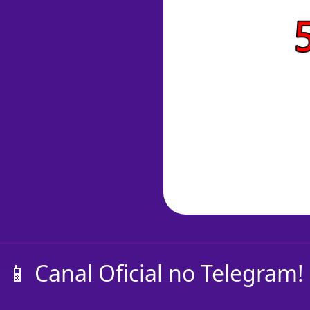
📱 Canal Oficial no Telegram!