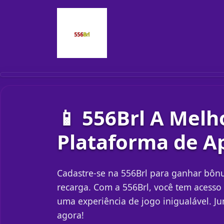
📱 556Brl A Melh
Plataforma de A
Cadastre-se na 556Brl para ganhar bôn
recarga. Com a 556Brl, você tem acesso 
uma experiência de jogo inigualável. J
agora!