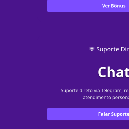
Ver Bônus
💬 Suporte Di
Cha
Suporte direto via Telegram, r
atendimento persona
Falar Suport