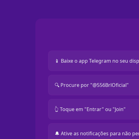
📱 Baixe o app Telegram no seu disp
🔍 Procure por "@556BrlOficial"
👆 Toque em "Entrar" ou "Join"
🔔 Ative as notificações para não p