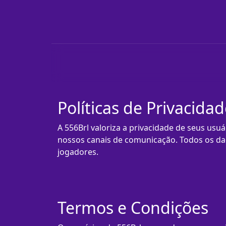
Políticas de Privacida
A 556Brl valoriza a privacidade de seus us
nossos canais de comunicação. Todos os dad
jogadores.
Termos e Condições