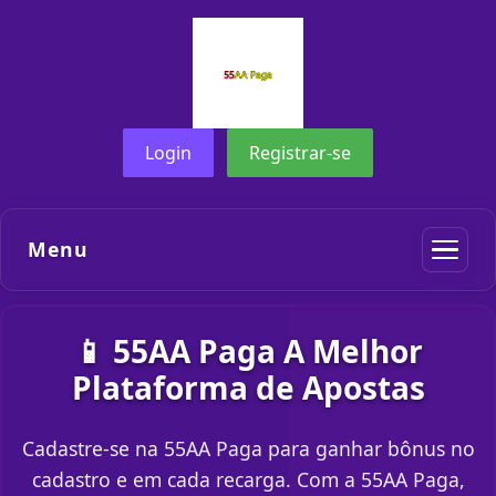
Login
Registrar-se
Menu
📱 55AA Paga A Melhor
Plataforma de Apostas
Cadastre-se na 55AA Paga para ganhar bônus no
cadastro e em cada recarga. Com a 55AA Paga,