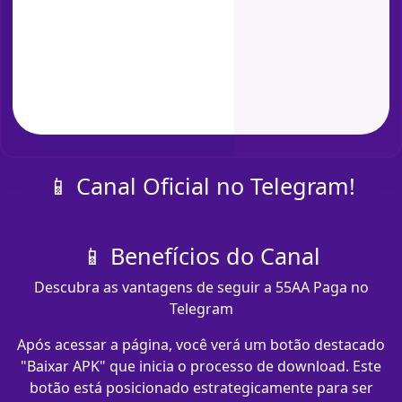
📱 Canal Oficial no Telegram!
📱 Benefícios do Canal
Descubra as vantagens de seguir a 55AA Paga no
Telegram
Após acessar a página, você verá um botão destacado
"Baixar APK" que inicia o processo de download. Este
botão está posicionado estrategicamente para ser