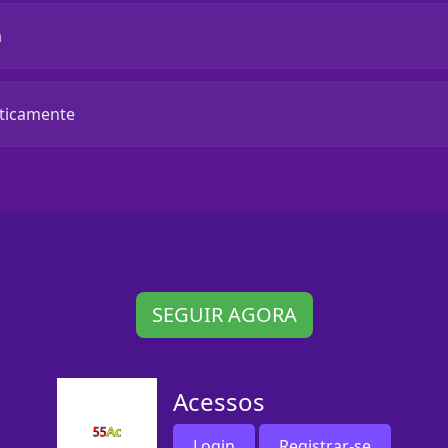
a
aticamente
SEGUIR AGORA
Acessos
Login
Registrar-se