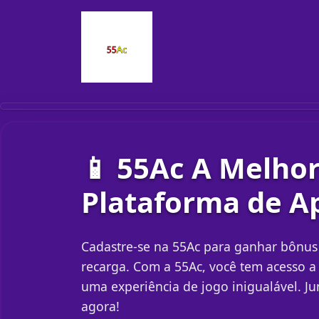
📱 55Ac A Melho
Plataforma de A
Cadastre-se na 55Ac para ganhar bônus
recarga. Com a 55Ac, você tem acesso a
uma experiência de jogo inigualável. J
agora!