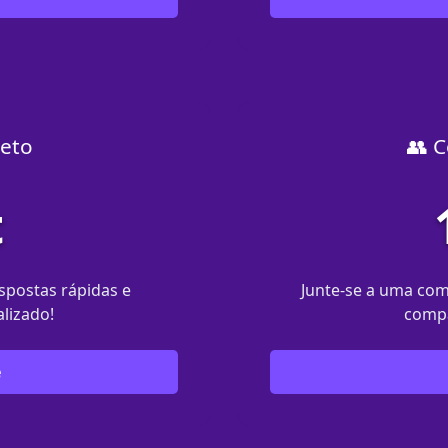
reto
👥 
t
espostas rápidas e
Junte-se a uma com
lizado!
compa
e