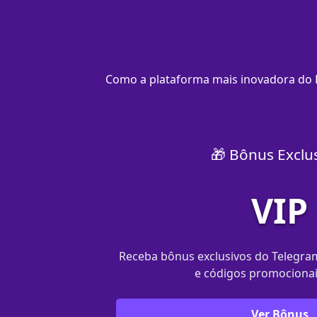
Como a plataforma mais inovadora do Br
🎁 Bônus Exclu
VIP
Receba bônus exclusivos do Telegra
e códigos promocionai
Ver Bônus