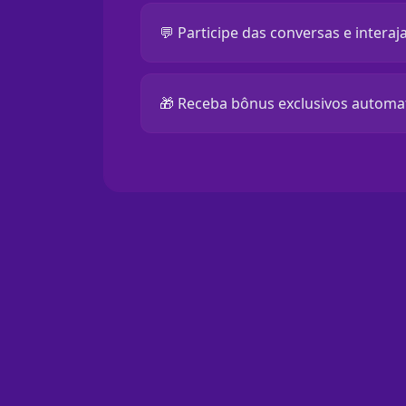
💬 Participe das conversas e interaj
🎁 Receba bônus exclusivos autom