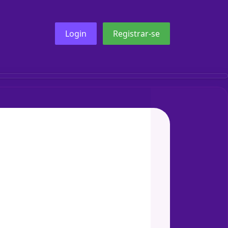
Login
Registrar-se