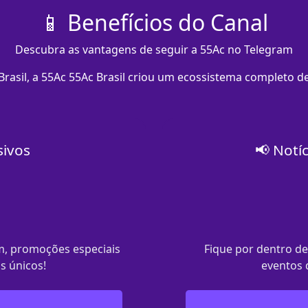
📱 Benefícios do Canal
Descubra as vantagens de seguir a 55Ac no Telegram
asil, a 55Ac 55Ac Brasil criou um ecossistema completo de 
sivos
📢 Notí
m, promoções especiais
Fique por dentro d
s únicos!
eventos 