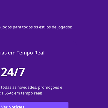
jogos para todos os estilos de jogador.
cias em Tempo Real
24/7
e todas as novidades, promoções e
da 55Ac em tempo real!
Ver Notícias