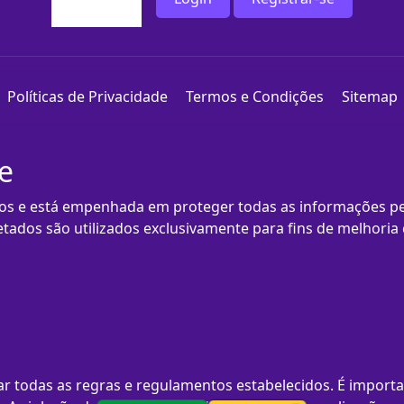
Políticas de Privacidade
Termos e Condições
Sitemap
de
rios e está empenhada em proteger todas as informações p
tados são utilizados exclusivamente para fins de melhoria
 todas as regras e regulamentos estabelecidos. É importa