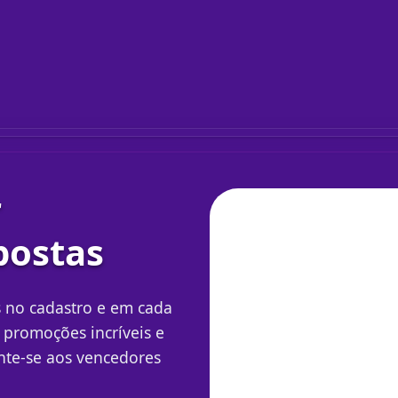
r
postas
 no cadastro e em cada
 promoções incríveis e
unte-se aos vencedores