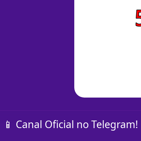
📱 Canal Oficial no Telegram!