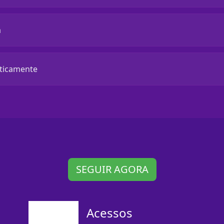
a
aticamente
SEGUIR AGORA
Acessos