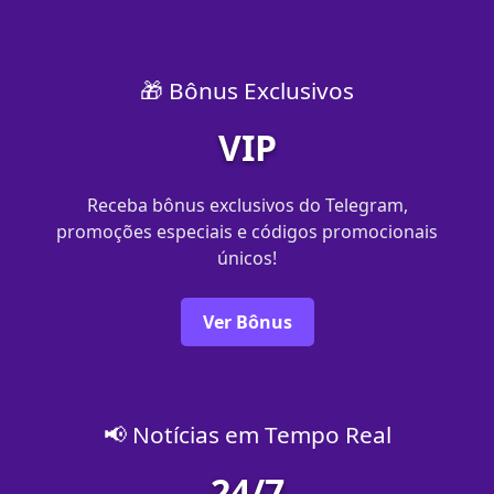
🎁 Bônus Exclusivos
VIP
Receba bônus exclusivos do Telegram,
promoções especiais e códigos promocionais
únicos!
Ver Bônus
📢 Notícias em Tempo Real
24/7