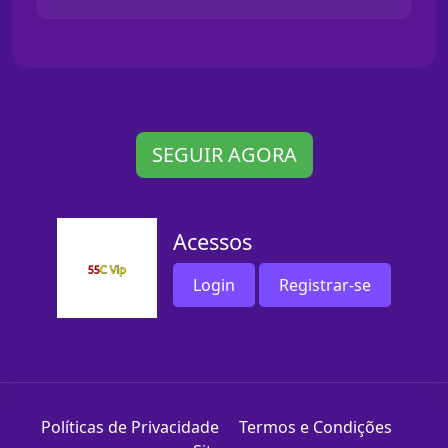
SEGUIR AGORA
Acessos
Login
Registrar-se
Políticas de Privacidade
Termos e Condições