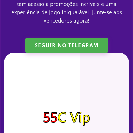
tem acesso a promoções incríveis e uma
experiência de jogo inigualável. Junte-se aos
vencedores agora!
SEGUIR NO TELEGRAM