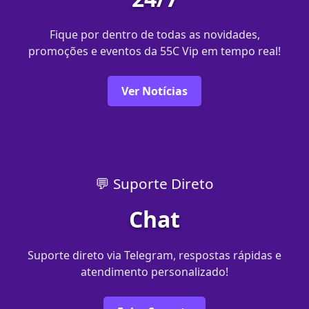
Fique por dentro de todas as novidades,
promoções e eventos da 55C Vip em tempo real!
Ver Notícias
💬 Suporte Direto
Chat
Suporte direto via Telegram, respostas rápidas e
atendimento personalizado!