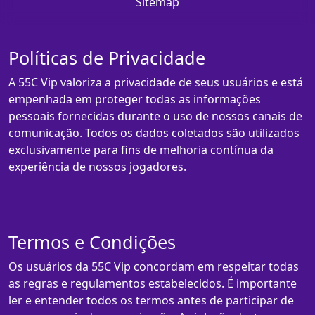
Sitemap
Políticas de Privacidade
A 55C Vip valoriza a privacidade de seus usuários e está
empenhada em proteger todas as informações
pessoais fornecidas durante o uso de nossos canais de
comunicação. Todos os dados coletados são utilizados
exclusivamente para fins de melhoria contínua da
experiência de nossos jogadores.
Termos e Condições
Os usuários da 55C Vip concordam em respeitar todas
as regras e regulamentos estabelecidos. É importante
ler e entender todos os termos antes de participar de