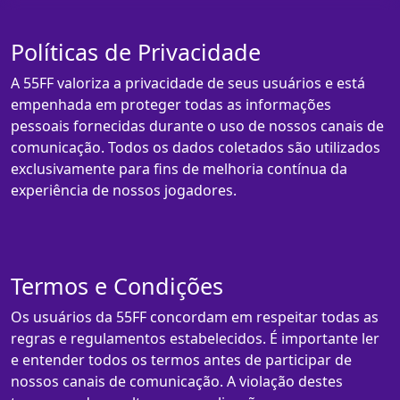
Políticas de Privacidade
A 55FF valoriza a privacidade de seus usuários e está
empenhada em proteger todas as informações
pessoais fornecidas durante o uso de nossos canais de
comunicação. Todos os dados coletados são utilizados
exclusivamente para fins de melhoria contínua da
experiência de nossos jogadores.
Termos e Condições
Os usuários da 55FF concordam em respeitar todas as
regras e regulamentos estabelecidos. É importante ler
e entender todos os termos antes de participar de
nossos canais de comunicação. A violação destes