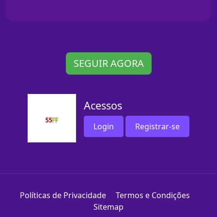
SEGUIR AGORA
Acessos
Login
Registrar-se
Políticas de Privacidade
Termos e Condições
Sitemap