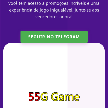
você tem acesso a promoções incríveis e uma
experiência de jogo inigualável. Junte-se aos
vencedores agora!
SEGUIR NO TELEGRAM