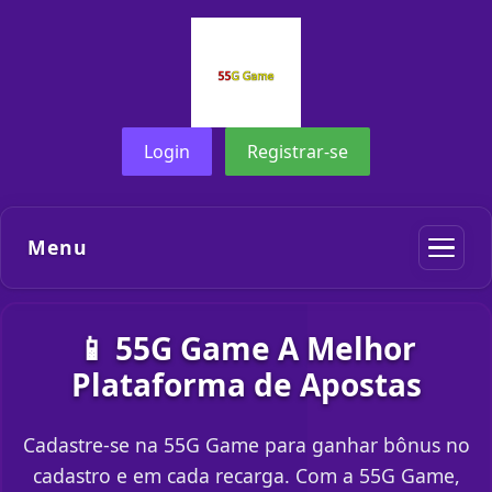
Login
Registrar-se
Menu
📱 55G Game A Melhor
Plataforma de Apostas
Cadastre-se na 55G Game para ganhar bônus no
cadastro e em cada recarga. Com a 55G Game,