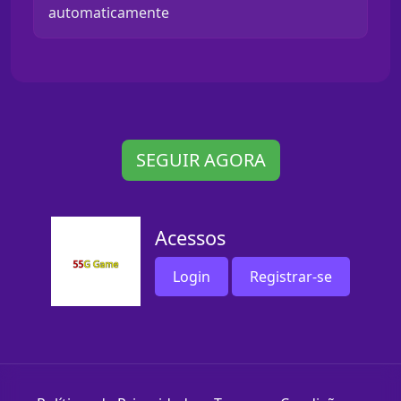
automaticamente
SEGUIR AGORA
Acessos
Login
Registrar-se