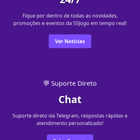
Fique por dentro de todas as novidades,
promoções e eventos da 55Jogo em tempo real!
Ver Notícias
💬 Suporte Direto
Chat
Suporte direto via Telegram, respostas rápidas e
atendimento personalizado!