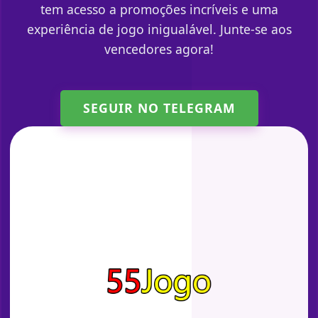
tem acesso a promoções incríveis e uma
experiência de jogo inigualável. Junte-se aos
vencedores agora!
SEGUIR NO TELEGRAM