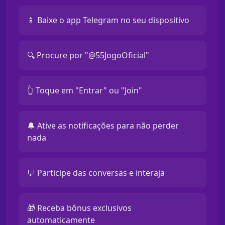
📱 Baixe o app Telegram no seu dispositivo
🔍 Procure por "@55JogoOficial"
👆 Toque em "Entrar" ou "Join"
🔔 Ative as notificações para não perder
nada
💬 Participe das conversas e interaja
🎁 Receba bônus exclusivos
automaticamente