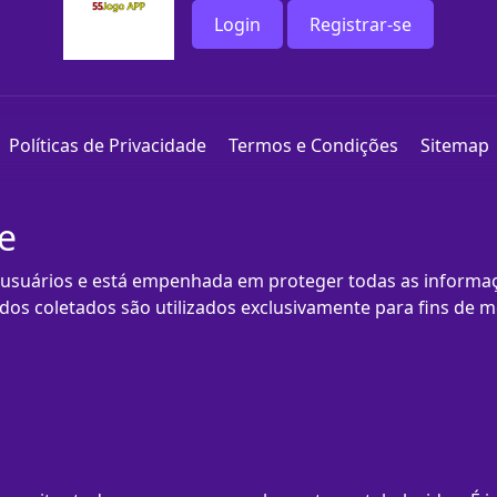
Login
Registrar-se
Políticas de Privacidade
Termos e Condições
Sitemap
de
s usuários e está empenhada em proteger todas as informa
os coletados são utilizados exclusivamente para fins de m