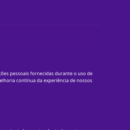
ções pessoais fornecidas durante o uso de
elhoria contínua da experiência de nossos