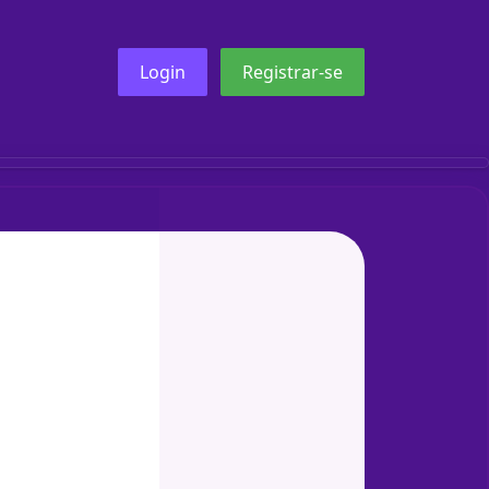
Login
Registrar-se