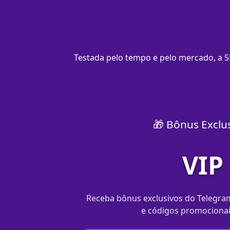
Testada pelo tempo e pelo mercado, a 
🎁 Bônus Exclu
VIP
Receba bônus exclusivos do Telegra
e códigos promocionai