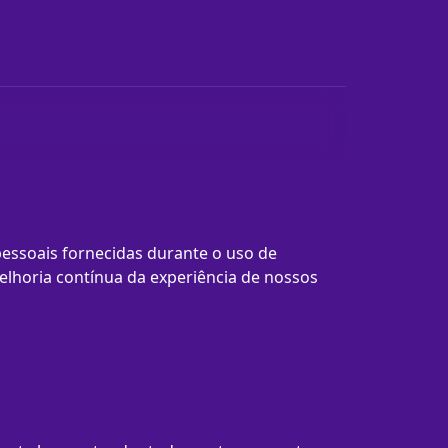
essoais fornecidas durante o uso de
elhoria contínua da experiência de nossos