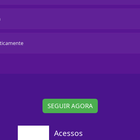
a
aticamente
SEGUIR AGORA
Acessos