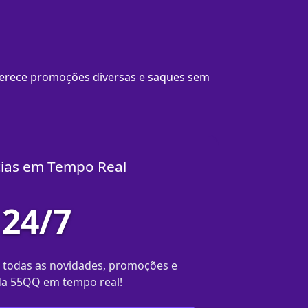
ferece promoções diversas e saques sem
cias em Tempo Real
24/7
e todas as novidades, promoções e
da 55QQ em tempo real!