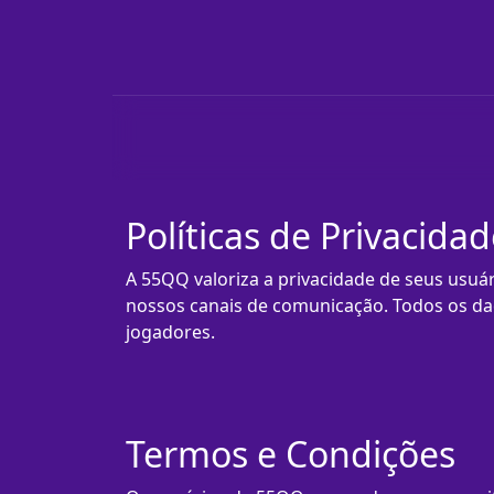
Políticas de Privacida
A 55QQ valoriza a privacidade de seus usu
nossos canais de comunicação. Todos os dad
jogadores.
Termos e Condições