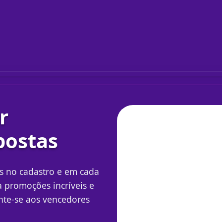
r
postas
s no cadastro e em cada
 promoções incríveis e
unte-se aos vencedores