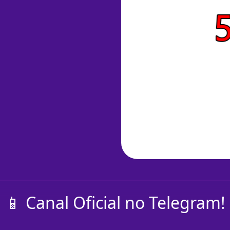
📱 Canal Oficial no Telegram!