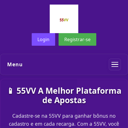
Login
Registrar-se
Menu
📱 55VV A Melhor Plataforma
de Apostas
Cadastre-se na 55VV para ganhar bônus no
cadastro e em cada recarga. Com a 55VV, você