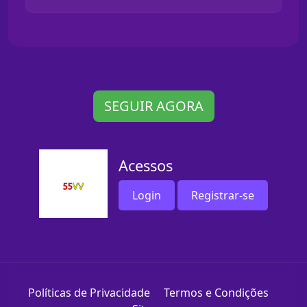
SEGUIR AGORA
Acessos
Login
Registrar-se
Políticas de Privacidade
Termos e Condições