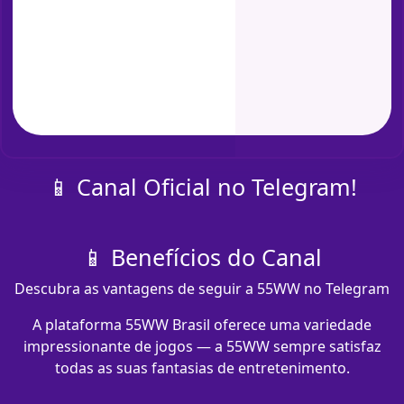
📱 Canal Oficial no Telegram!
📱 Benefícios do Canal
Descubra as vantagens de seguir a 55WW no Telegram
A plataforma 55WW Brasil oferece uma variedade
impressionante de jogos — a 55WW sempre satisfaz
todas as suas fantasias de entretenimento.