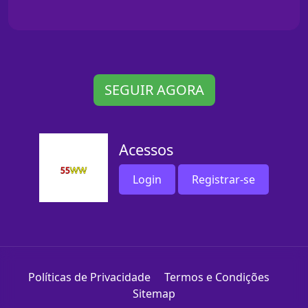
SEGUIR AGORA
Acessos
Login
Registrar-se
Políticas de Privacidade
Termos e Condições
Sitemap