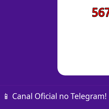
📱 Canal Oficial no Telegram!