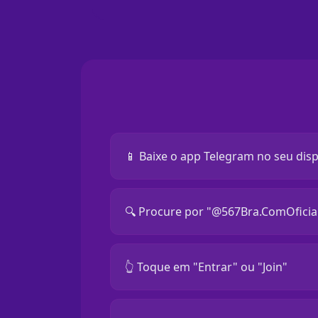
📱 Baixe o app Telegram no seu disp
🔍 Procure por "@567Bra.ComOficia
👆 Toque em "Entrar" ou "Join"