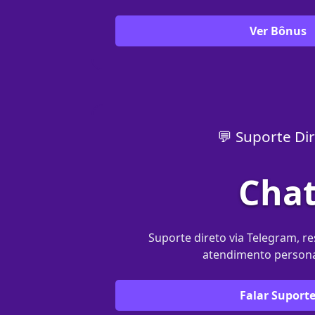
Ver Bônus
💬 Suporte Di
Cha
Suporte direto via Telegram, r
atendimento persona
Falar Suport