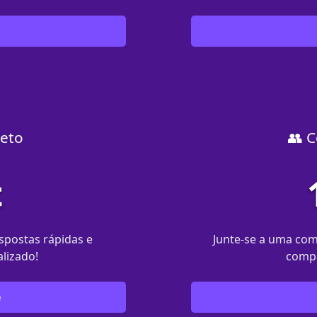
reto
👥 
t
espostas rápidas e
Junte-se a uma com
lizado!
compa
e