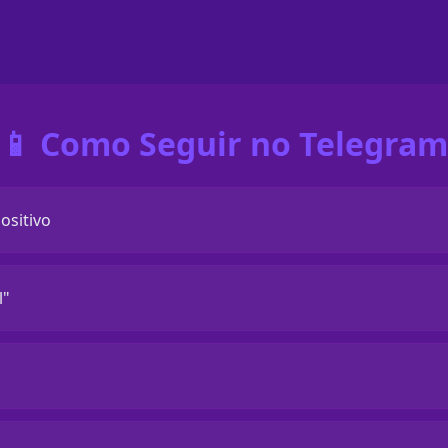
📱 Como Seguir no Telegram
ositivo
l"