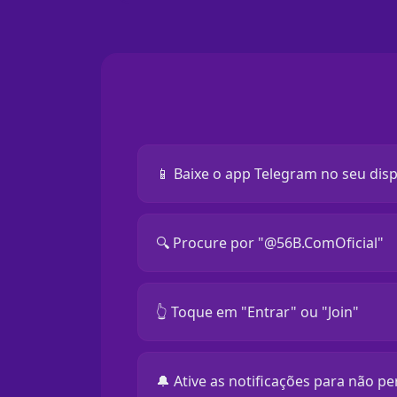
📱 Baixe o app Telegram no seu disp
🔍 Procure por "@56B.ComOficial"
👆 Toque em "Entrar" ou "Join"
🔔 Ative as notificações para não p