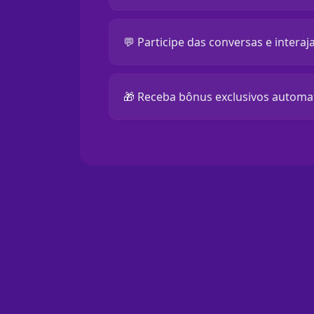
💬 Participe das conversas e interaj
🎁 Receba bônus exclusivos autom