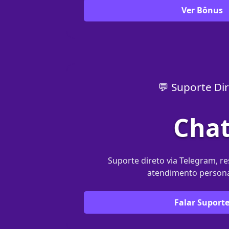
Ver Bônus
💬 Suporte Di
Cha
Suporte direto via Telegram, r
atendimento persona
Falar Suport