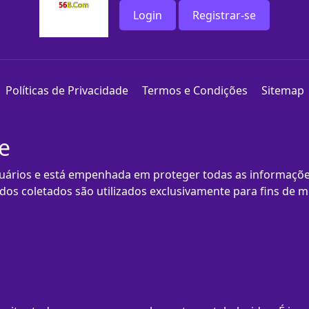
Login
Registrar-se
Políticas de Privacidade
Termos e Condições
Sitemap
de
suários e está empenhada em proteger todas as informaçõe
os coletados são utilizados exclusivamente para fins de m