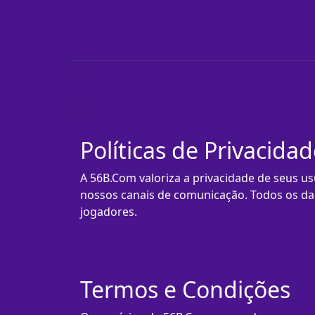
Políticas de Privacida
A 56B.Com valoriza a privacidade de seus u
nossos canais de comunicação. Todos os dad
jogadores.
Termos e Condições