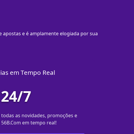
de apostas e é amplamente elogiada por sua
cias em Tempo Real
24/7
e todas as novidades, promoções e
 56B.Com em tempo real!