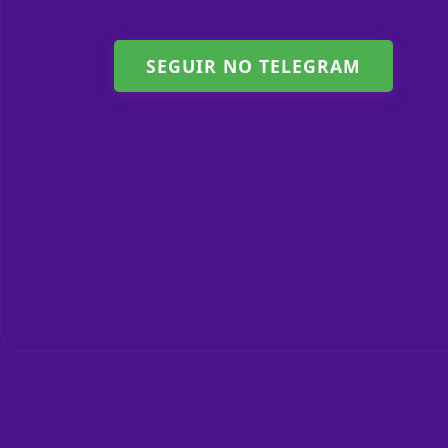
SEGUIR NO TELEGRAM