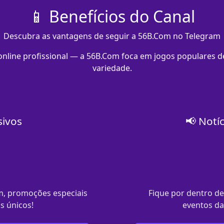
📱 Benefícios do Canal
Descubra as vantagens de seguir a 56B.Com no Telegram
online profissional — a 56B.Com foca em jogos populares 
variedade.
sivos
📢 Notí
m, promoções especiais
Fique por dentro d
s únicos!
eventos da