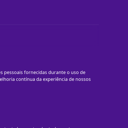
s pessoais fornecidas durante o uso de
elhoria contínua da experiência de nossos