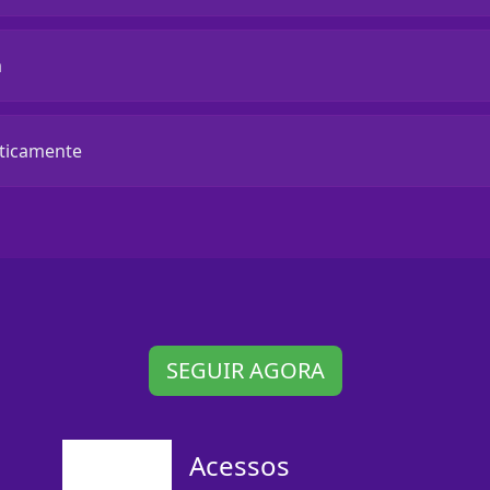
a
aticamente
SEGUIR AGORA
Acessos