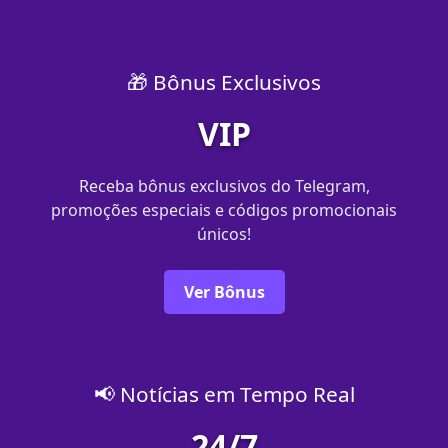
🎁 Bônus Exclusivos
VIP
Receba bônus exclusivos do Telegram,
promoções especiais e códigos promocionais
únicos!
Ver Bônus
📢 Notícias em Tempo Real
24/7