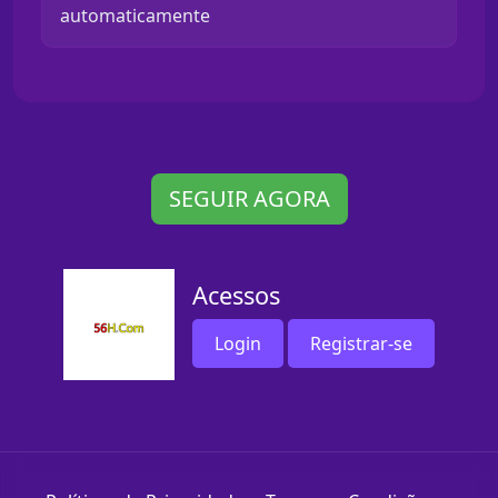
automaticamente
SEGUIR AGORA
Acessos
Login
Registrar-se