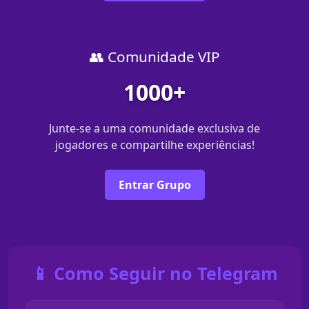
👥 Comunidade VIP
1000+
Junte-se a uma comunidade exclusiva de
jogadores e compartilhe experiências!
Entrar Grupo
📱 Como Seguir no Telegram