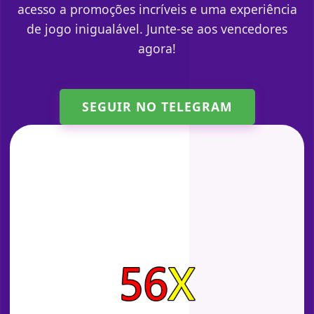
acesso a promoções incríveis e uma experiência
de jogo inigualável. Junte-se aos vencedores
agora!
SEGUIR NO TELEGRAM