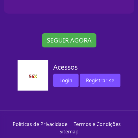
SEGUIR AGORA
Acessos
Login
Registrar-se
Políticas de Privacidade
Termos e Condições
Sitemap