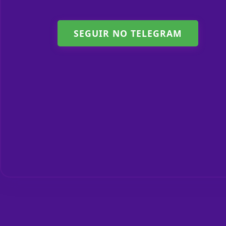
SEGUIR NO TELEGRAM