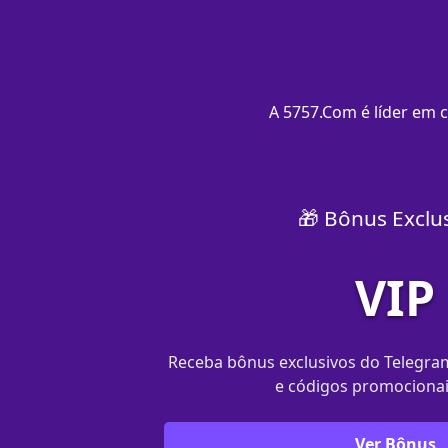
A 5757.Com é líder em 
🎁 Bônus Exclu
VIP
Receba bônus exclusivos do Telegra
e códigos promocionai
Ver Bônus