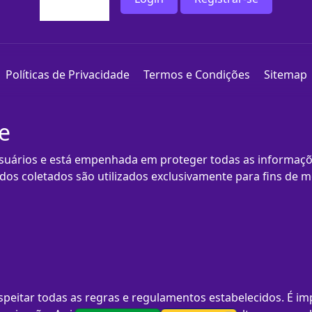
Políticas de Privacidade
Termos e Condições
Sitemap
de
usuários e está empenhada em proteger todas as informaçõ
os coletados são utilizados exclusivamente para fins de m
eitar todas as regras e regulamentos estabelecidos. É imp