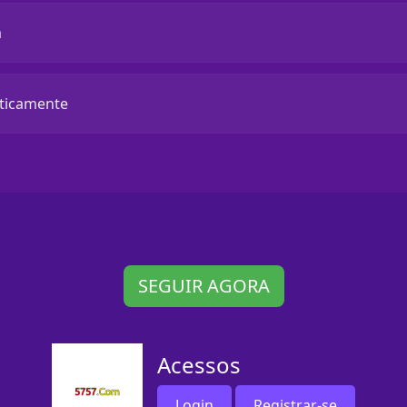
a
aticamente
SEGUIR AGORA
Acessos
Login
Registrar-se