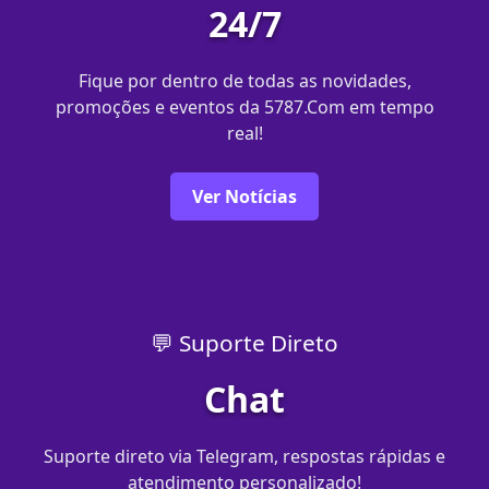
24/7
Fique por dentro de todas as novidades,
promoções e eventos da 5787.Com em tempo
real!
Ver Notícias
💬 Suporte Direto
Chat
Suporte direto via Telegram, respostas rápidas e
atendimento personalizado!