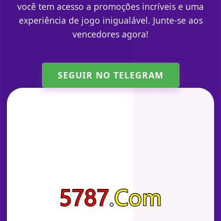
você tem acesso a promoções incríveis e uma
experiência de jogo inigualável. Junte-se aos
vencedores agora!
SEGUIR NO TELEGRAM