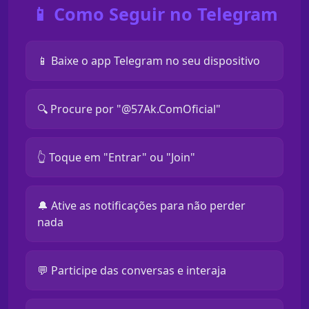
📱 Como Seguir no Telegram
📱 Baixe o app Telegram no seu dispositivo
🔍 Procure por "@57Ak.ComOficial"
👆 Toque em "Entrar" ou "Join"
🔔 Ative as notificações para não perder
nada
💬 Participe das conversas e interaja