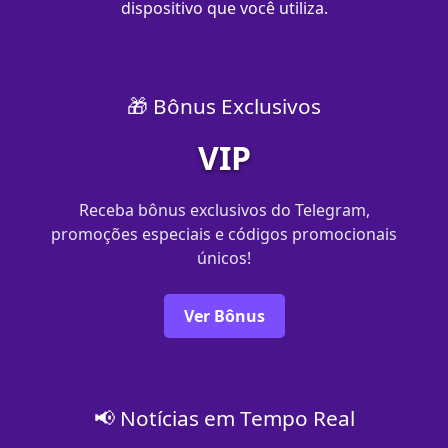
dispositivo que você utiliza.
🎁 Bônus Exclusivos
VIP
Receba bônus exclusivos do Telegram,
promoções especiais e códigos promocionais
únicos!
Ver Bônus
📢 Notícias em Tempo Real