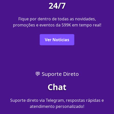
24/7
Fique por dentro de todas as novidades,
promoções e eventos da 599K em tempo real!
Ver Notícias
💬 Suporte Direto
Chat
Suporte direto via Telegram, respostas rápidas e
atendimento personalizado!