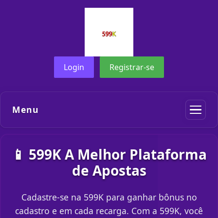
Login
Registrar-se
Menu
📱 599K A Melhor Plataforma
de Apostas
Cadastre-se na 599K para ganhar bônus no
cadastro e em cada recarga. Com a 599K, você