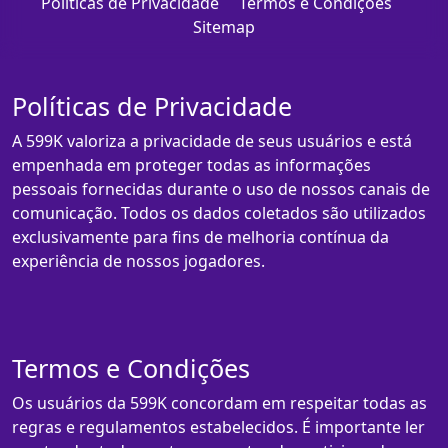
Políticas de Privacidade
Termos e Condições
Sitemap
Políticas de Privacidade
A 599K valoriza a privacidade de seus usuários e está
empenhada em proteger todas as informações
pessoais fornecidas durante o uso de nossos canais de
comunicação. Todos os dados coletados são utilizados
exclusivamente para fins de melhoria contínua da
experiência de nossos jogadores.
Termos e Condições
Os usuários da 599K concordam em respeitar todas as
regras e regulamentos estabelecidos. É importante ler