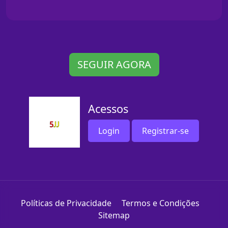
SEGUIR AGORA
Acessos
Login
Registrar-se
Políticas de Privacidade
Termos e Condições
Sitemap