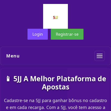
Login
Registrar-se
Menu
📱 5JJ A Melhor Plataforma de
Apostas
Cadastre-se na 5JJ para ganhar bônus no cadastro
e em cada recarga. Com a 5JJ, você tem acesso a