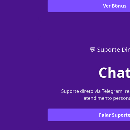
Ver Bônus
💬 Suporte Di
Cha
Suporte direto via Telegram, r
atendimento persona
Falar Suport