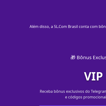
Além disso, a 5L.Com Brasil conta com bôn
🎁 Bônus Exclu
VIP
Receba bônus exclusivos do Telegra
e códigos promocionai