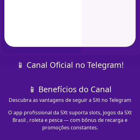
📱 Canal Oficial no Telegram!
📱 Benefícios do Canal
Descubra as vantagens de seguir a 5Xt no Telegram
O app profissional da 5Xt suporta slots, jogos da 5Xt
Brasil , roleta e pesca — com bônus de recarga e
promoções constantes.