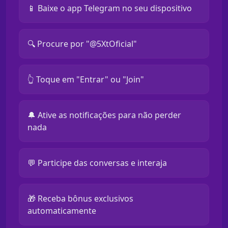
📱 Baixe o app Telegram no seu dispositivo
🔍 Procure por "@5XtOficial"
👆 Toque em "Entrar" ou "Join"
🔔 Ative as notificações para não perder
nada
💬 Participe das conversas e interaja
🎁 Receba bônus exclusivos
automaticamente