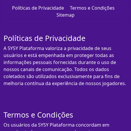
Políticas de Privacidade
Termos e Condições
Sitemap
Políticas de Privacidade
A 5Y5Y Plataforma valoriza a privacidade de seus
usuários e está empenhada em proteger todas as
informações pessoais fornecidas durante o uso de
nossos canais de comunicação. Todos os dados
coletados são utilizados exclusivamente para fins de
melhoria contínua da experiência de nossos jogadores.
Termos e Condições
Os usuários da 5Y5Y Plataforma concordam em