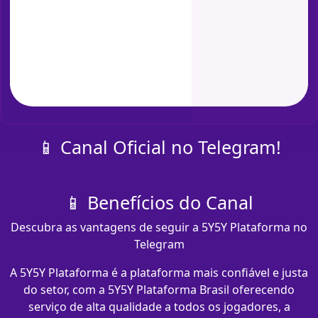
📱 Canal Oficial no Telegram!
📱 Benefícios do Canal
Descubra as vantagens de seguir a 5Y5Y Plataforma no
Telegram
A 5Y5Y Plataforma é a plataforma mais confiável e justa
do setor, com a 5Y5Y Plataforma Brasil oferecendo
serviço de alta qualidade a todos os jogadores, a