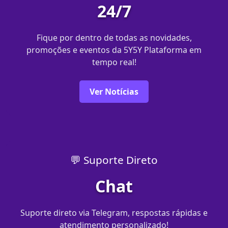
24/7
Fique por dentro de todas as novidades,
promoções e eventos da 5Y5Y Plataforma em
tempo real!
Ver Notícias
💬 Suporte Direto
Chat
Suporte direto via Telegram, respostas rápidas e
atendimento personalizado!