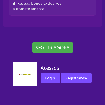
🎁 Receba bônus exclusivos
automaticamente
SEGUIR AGORA
Acessos
Login
Registrar-se