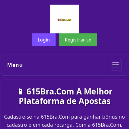
Login
Registrar-se
Menu
📱 615Bra.Com A Melhor
Plataforma de Apostas
Cadastre-se na 615Bra.Com para ganhar bônus no
cadastro e em cada recarga. Com a 615Bra.Com,