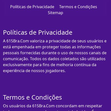
Políticas de Privacidade
Termos e Condições
Sitemap
Políticas de Privacidade
A 615Bra.Com valoriza a privacidade de seus usuários e
está empenhada em proteger todas as informações
pessoais fornecidas durante o uso de nossos canais de
comunicação. Todos os dados coletados são utilizados
exclusivamente para fins de melhoria contínua da
experiência de nossos jogadores.
Termos e Condições
Os usuários da 615Bra.Com concordam em respeitar