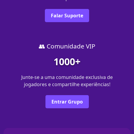
Falar Suporte
👥 Comunidade VIP
1000+
Junte-se a uma comunidade exclusiva de
jogadores e compartilhe experiências!
Entrar Grupo