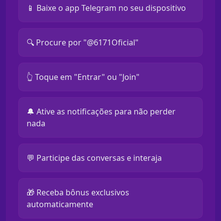
📱 Baixe o app Telegram no seu dispositivo
🔍 Procure por "@6171Oficial"
👆 Toque em "Entrar" ou "Join"
🔔 Ative as notificações para não perder
nada
💬 Participe das conversas e interaja
🎁 Receba bônus exclusivos
automaticamente