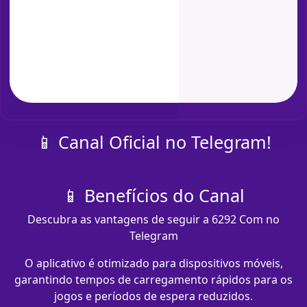
📱 Canal Oficial no Telegram!
📱 Benefícios do Canal
Descubra as vantagens de seguir a 6292 Com no
Telegram
O aplicativo é otimizado para dispositivos móveis,
garantindo tempos de carregamento rápidos para os
jogos e períodos de espera reduzidos.