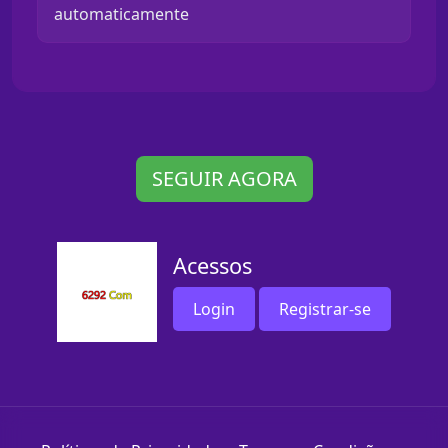
automaticamente
SEGUIR AGORA
Acessos
Login
Registrar-se