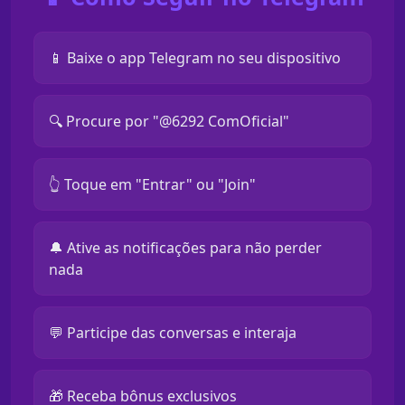
📱 Baixe o app Telegram no seu dispositivo
🔍 Procure por "@6292 ComOficial"
👆 Toque em "Entrar" ou "Join"
🔔 Ative as notificações para não perder
nada
💬 Participe das conversas e interaja
🎁 Receba bônus exclusivos