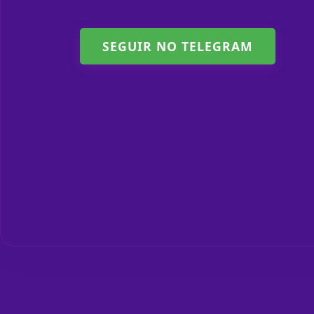
SEGUIR NO TELEGRAM