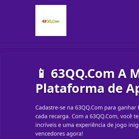
📱 63QQ.Com A 
Plataforma de A
Cadastre-se na 63QQ.Com para ganhar 
cada recarga. Com a 63QQ.Com, você t
incríveis e uma experiência de jogo inig
vencedores agora!