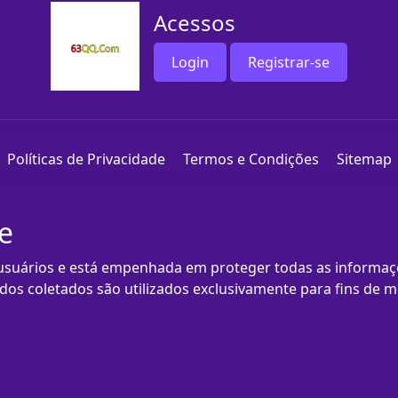
Acessos
Login
Registrar-se
Políticas de Privacidade
Termos e Condições
Sitemap
de
 usuários e está empenhada em proteger todas as informaç
os coletados são utilizados exclusivamente para fins de m