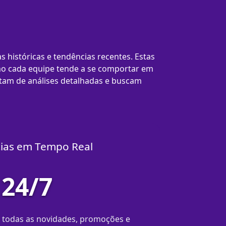
m
s históricas e tendências recentes. Estas
omo cada equipe tende a se comportar em
stam de análises detalhadas e buscam
cias em Tempo Real
24/7
e todas as novidades, promoções e