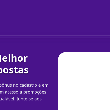
Melhor
postas
bônus no cadastro e em
em acesso a promoções
ualável. Junte-se aos