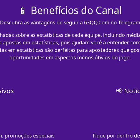
📱 Benefícios do Canal
Descubra as vantagens de seguir a 63QQ.Com no Telegra
adas sobre as estatísticas de cada equipe, incluindo média
ra apostas em estatísticas, pois ajudam você a entender c
stas em estatísticas são perfeitas para apostadores que go
oportunidades em aspectos menos óbvios do jogo.
sivos
📢 Notí
m, promoções especiais
Fique por dentro d