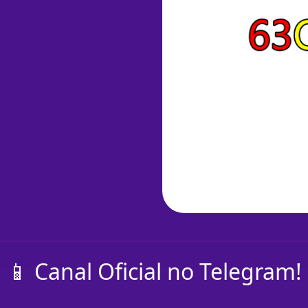
📱 Canal Oficial no Telegram!