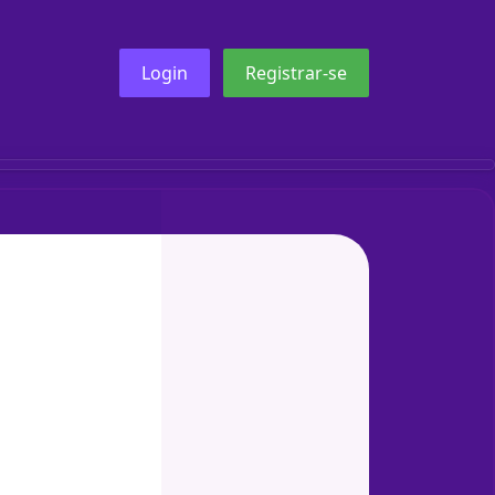
Login
Registrar-se