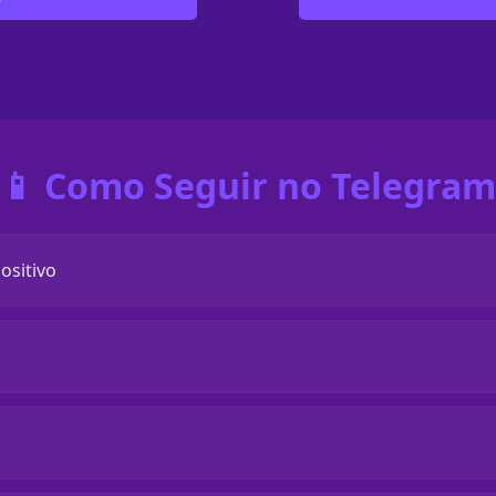
📱 Como Seguir no Telegram
ositivo