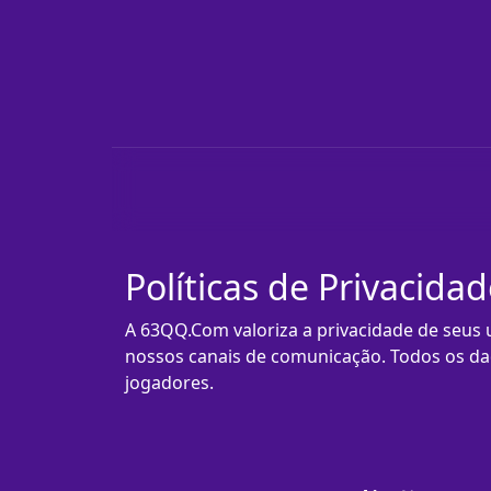
Políticas de Privacida
A 63QQ.Com valoriza a privacidade de seus
nossos canais de comunicação. Todos os dad
jogadores.