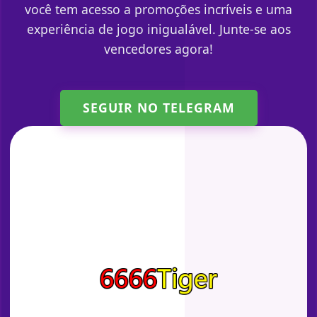
você tem acesso a promoções incríveis e uma
experiência de jogo inigualável. Junte-se aos
vencedores agora!
SEGUIR NO TELEGRAM