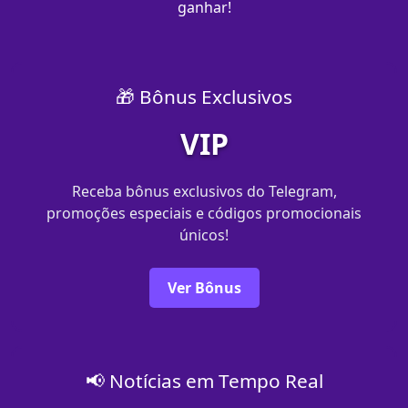
ganhar!
🎁 Bônus Exclusivos
VIP
Receba bônus exclusivos do Telegram,
promoções especiais e códigos promocionais
únicos!
Ver Bônus
📢 Notícias em Tempo Real