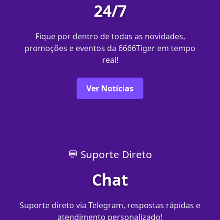
24/7
Fique por dentro de todas as novidades,
promoções e eventos da 6666Tiger em tempo
real!
Ver Notícias
💬 Suporte Direto
Chat
Suporte direto via Telegram, respostas rápidas e
atendimento personalizado!