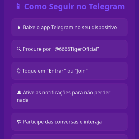
📱 Como Seguir no Telegram
📱 Baixe o app Telegram no seu dispositivo
🔍 Procure por "@6666TigerOficial"
👆 Toque em "Entrar" ou "Join"
🔔 Ative as notificações para não perder
nada
💬 Participe das conversas e interaja