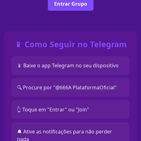
Entrar Grupo
📱 Como Seguir no Telegram
📱 Baixe o app Telegram no seu dispositivo
🔍 Procure por "@666A PlataformaOficial"
👆 Toque em "Entrar" ou "Join"
🔔 Ative as notificações para não perder
nada