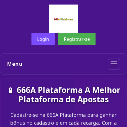
Login
Registrar-se
Menu
📱 666A Plataforma A Melhor
Plataforma de Apostas
Cadastre-se na 666A Plataforma para ganhar
bônus no cadastro e em cada recarga. Com a