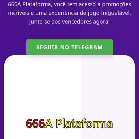
666A Plataforma, você tem acesso a promoções
incríveis e uma experiência de jogo inigualável.
Junte-se aos vencedores agora!
SEGUIR NO TELEGRAM