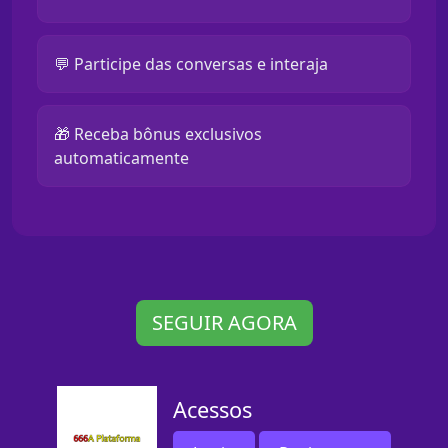
💬 Participe das conversas e interaja
🎁 Receba bônus exclusivos
automaticamente
SEGUIR AGORA
Acessos