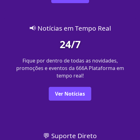
📢 Notícias em Tempo Real
24/7
Fique por dentro de todas as novidades,
promoções e eventos da 666A Plataforma em
tempo real!
Ver Notícias
💬 Suporte Direto