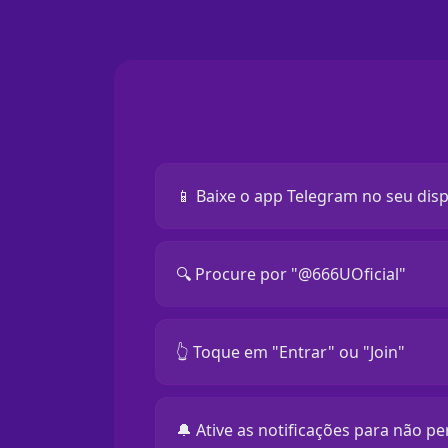
📱 Baixe o app Telegram no seu disp
🔍 Procure por "@666UOficial"
👆 Toque em "Entrar" ou "Join"
🔔 Ative as notificações para não p