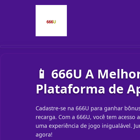
📱 666U A Melho
Plataforma de A
Cadastre-se na 666U para ganhar bônus
recarga. Com a 666U, você tem acesso a
uma experiência de jogo inigualável. J
agora!