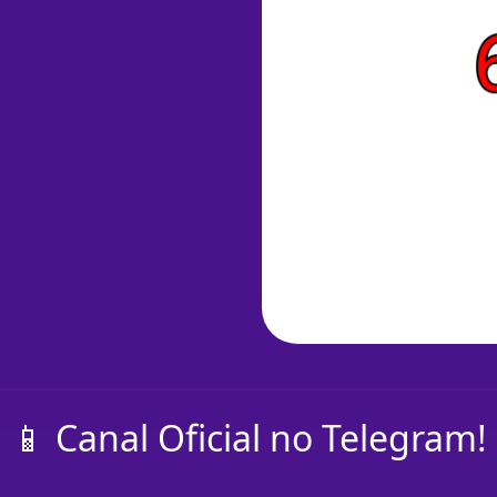
📱 Canal Oficial no Telegram!