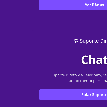
Ver Bônus
💬 Suporte Di
Cha
Suporte direto via Telegram, r
atendimento persona
Falar Suport