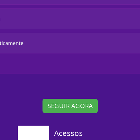
a
aticamente
SEGUIR AGORA
Acessos