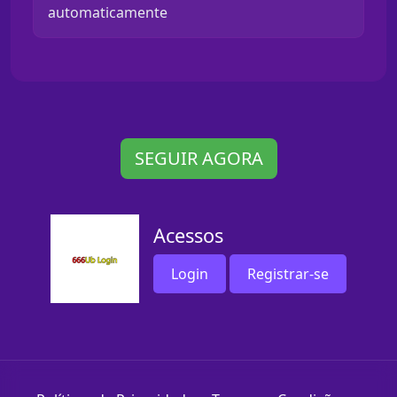
automaticamente
SEGUIR AGORA
Acessos
Login
Registrar-se