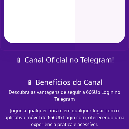
📱 Canal Oficial no Telegram!
📱 Benefícios do Canal
Descubra as vantagens de seguir a 666Ub Login no
Telegram
Jogue a qualquer hora e em qualquer lugar com o
aplicativo móvel do 666Ub Login com​, oferecendo uma
experiência prática e acessível.