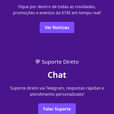
Fique por dentro de todas as novidades,
promoções e eventos da 6745 em tempo real!
Ver Notícias
💬 Suporte Direto
Chat
Suporte direto via Telegram, respostas rápidas e
atendimento personalizado!
Falar Suporte