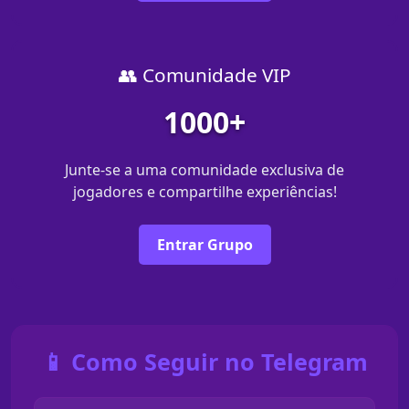
👥 Comunidade VIP
1000+
Junte-se a uma comunidade exclusiva de
jogadores e compartilhe experiências!
Entrar Grupo
📱 Como Seguir no Telegram