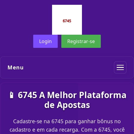
Login
Registrar-se
Menu
📱 6745 A Melhor Plataforma
de Apostas
Cadastre-se na 6745 para ganhar bônus no
cadastro e em cada recarga. Com a 6745, você