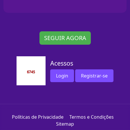
SEGUIR AGORA
Acessos
Login
Registrar-se
Políticas de Privacidade
Termos e Condições
Sitemap