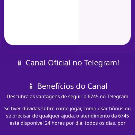
📱 Canal Oficial no Telegram!
📱 Benefícios do Canal
Descubra as vantagens de seguir a 6745 no Telegram
Se tiver dúvidas sobre como jogar, como usar bônus ou
se precisar de qualquer ajuda, o atendimento da 6745
está disponível 24 horas por dia, todos os dias, por