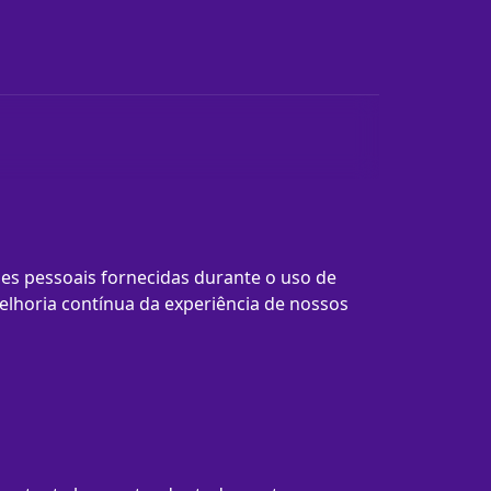
es pessoais fornecidas durante o uso de
elhoria contínua da experiência de nossos