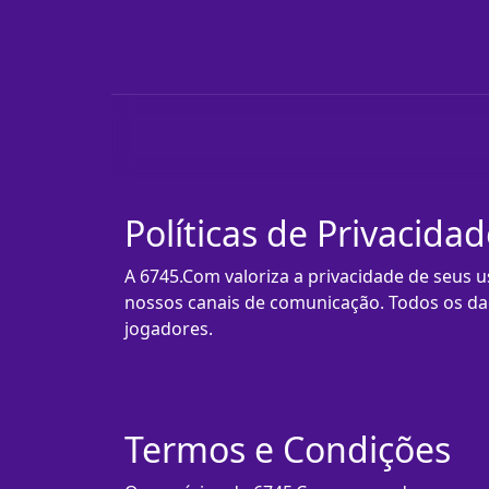
Políticas de Privacida
A 6745.Com valoriza a privacidade de seus 
nossos canais de comunicação. Todos os dad
jogadores.
Termos e Condições