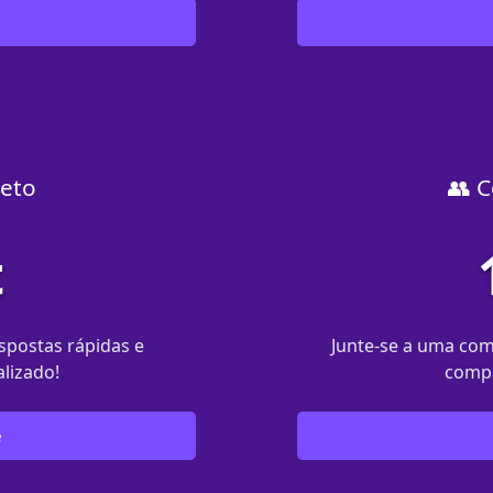
reto
👥 
t
espostas rápidas e
Junte-se a uma com
lizado!
compa
e