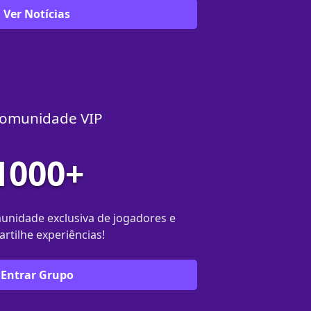
Ver Notícias
Comunidade VIP
1000+
unidade exclusiva de jogadores e
rtilhe experiências!
Entrar Grupo