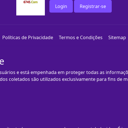
Login
Registrar-se
Políticas de Privacidade
Termos e Condições
Sitemap
de
usuários e está empenhada em proteger todas as informaçõ
os coletados são utilizados exclusivamente para fins de m