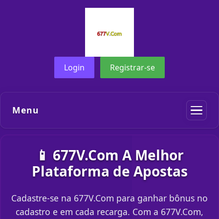
Login
Registrar-se
Menu
📱 677V.Com A Melhor
Plataforma de Apostas
Cadastre-se na 677V.Com para ganhar bônus no
cadastro e em cada recarga. Com a 677V.Com,