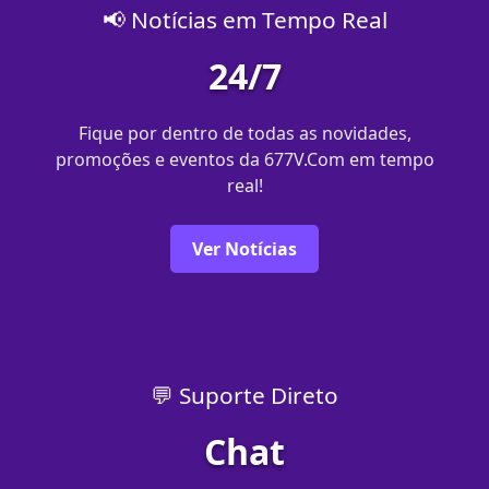
📢 Notícias em Tempo Real
24/7
Fique por dentro de todas as novidades,
promoções e eventos da 677V.Com em tempo
real!
Ver Notícias
💬 Suporte Direto
Chat