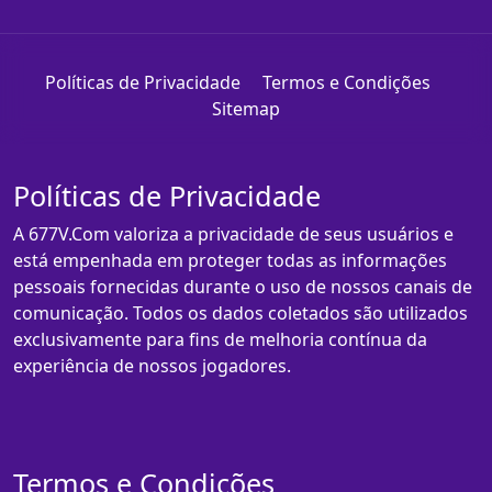
Políticas de Privacidade
Termos e Condições
Sitemap
Políticas de Privacidade
A 677V.Com valoriza a privacidade de seus usuários e
está empenhada em proteger todas as informações
pessoais fornecidas durante o uso de nossos canais de
comunicação. Todos os dados coletados são utilizados
exclusivamente para fins de melhoria contínua da
experiência de nossos jogadores.
Termos e Condições