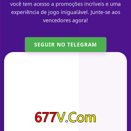
você tem acesso a promoções incríveis e uma
experiência de jogo inigualável. Junte-se aos
vencedores agora!
SEGUIR NO TELEGRAM