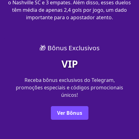
o Nashville SC e 3 empates. Além disso, esses duelos
têm média de apenas 2,4 gols por jogo, um dado
importante para o apostador atento.
🎁 Bônus Exclusivos
VIP
Receba bônus exclusivos do Telegram,
promoções especiais e códigos promocionais
únicos!
Ver Bônus