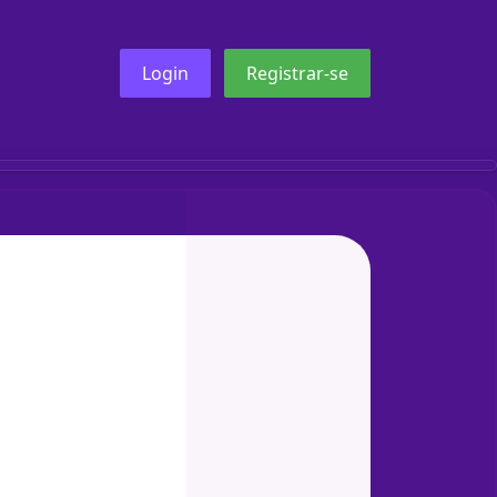
Login
Registrar-se