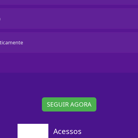
a
aticamente
SEGUIR AGORA
Acessos