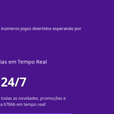
á inúmeros jogos divertidos esperando por
cias em Tempo Real
24/7
e todas as novidades, promoções e
a 678Ab em tempo real!