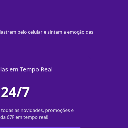
adastrem pelo celular e sintam a emoção das
cias em Tempo Real
24/7
e todas as novidades, promoções e
 da 67F em tempo real!