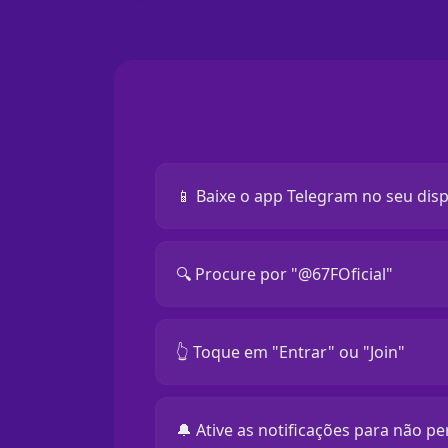
📱 Baixe o app Telegram no seu disp
🔍 Procure por "@67FOficial"
👆 Toque em "Entrar" ou "Join"
🔔 Ative as notificações para não p