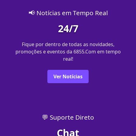
📢 Notícias em Tempo Real
24/7
Fique por dentro de todas as novidades,
promoções e eventos da 6855.Com em tempo
real!
Ver Notícias
💬 Suporte Direto
Chat