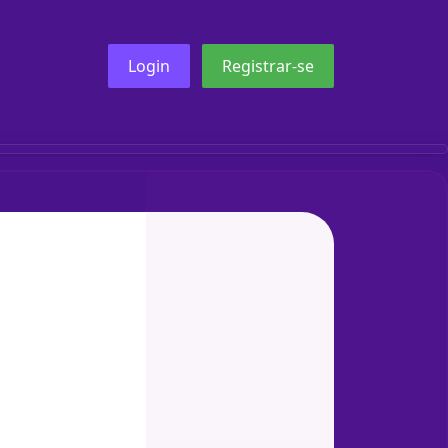
Login
Registrar-se