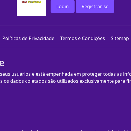
Login
Registrar-se
Políticas de Privacidade
Termos e Condições
Sitemap
de
e seus usuários e está empenhada em proteger todas as in
 os dados coletados são utilizados exclusivamente para fi