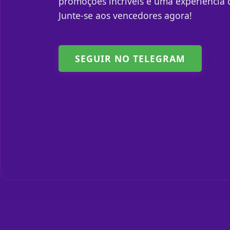
promoções incríveis e uma experiência d
Junte-se aos vencedores agora!
SEGUIR NO TELEGRAM