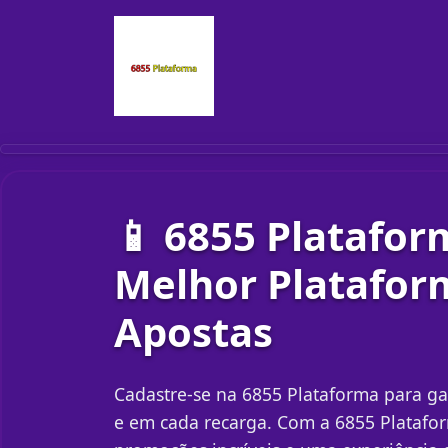
📱 6855 Platafor
Melhor Platafor
Apostas
Cadastre-se na 6855 Plataforma para g
e em cada recarga. Com a 6855 Platafor