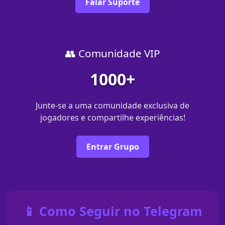
Falar Suporte
👥 Comunidade VIP
1000+
Junte-se a uma comunidade exclusiva de
jogadores e compartilhe experiências!
Entrar Grupo
📱 Como Seguir no Telegram