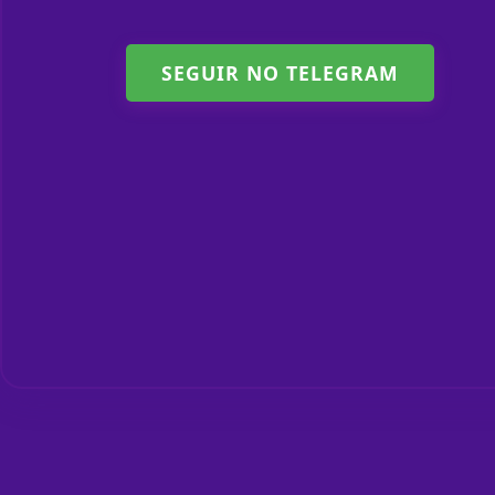
SEGUIR NO TELEGRAM