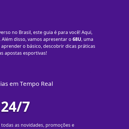
so no Brasil, este guia é para você! Aqui,
. Além disso, vamos apresentar o
68U
, uma
aprender o básico, descobrir dicas práticas
s apostas esportivas!
cias em Tempo Real
24/7
e todas as novidades, promoções e