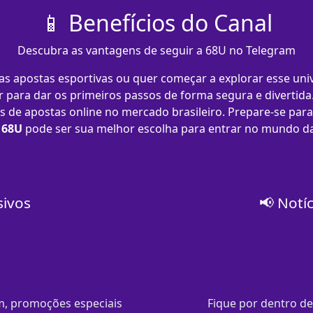
📱 Benefícios do Canal
Descubra as vantagens de seguir a 68U no Telegram
 apostas esportivas ou quer começar a explorar esse univer
 para dar os primeiros passos de forma segura e divertida
s de apostas online no mercado brasileiro. Prepare-se para 
o
68U
pode ser sua melhor escolha para entrar no mundo da
sivos
📢 Notí
m, promoções especiais
Fique por dentro d