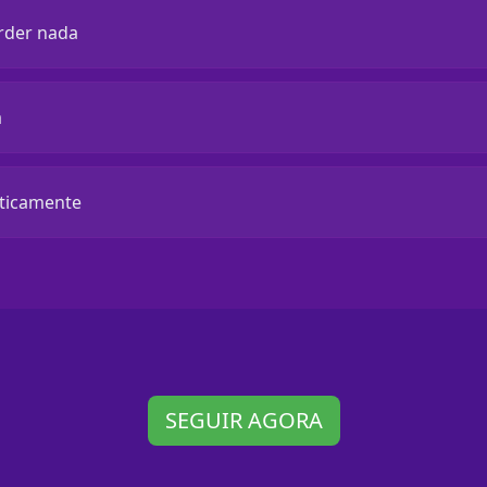
erder nada
a
aticamente
SEGUIR AGORA