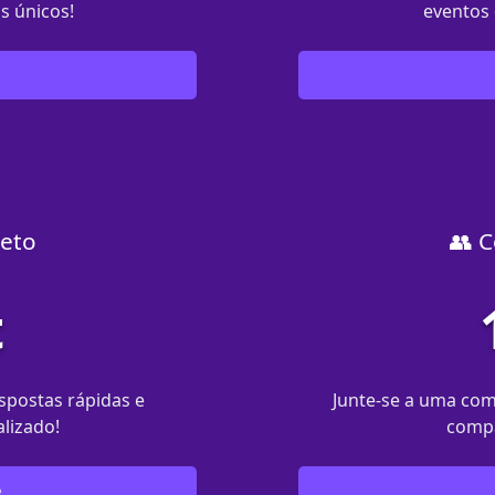
s únicos!
eventos
reto
👥 
t
espostas rápidas e
Junte-se a uma com
lizado!
compa
e