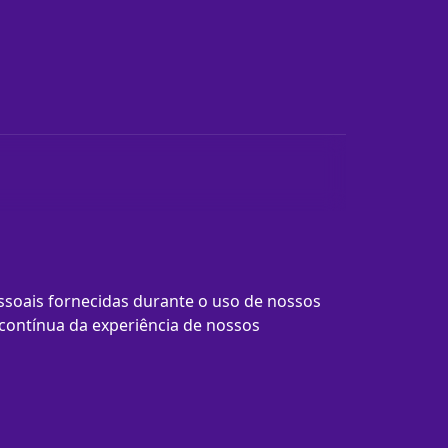
ssoais fornecidas durante o uso de nossos
 contínua da experiência de nossos