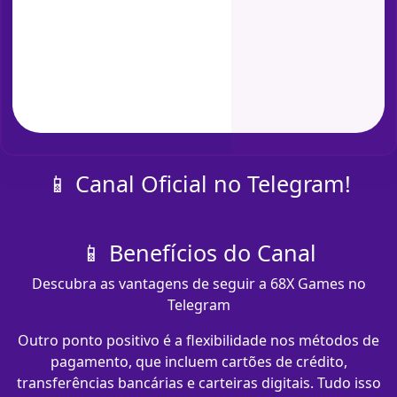
📱 Canal Oficial no Telegram!
📱 Benefícios do Canal
Descubra as vantagens de seguir a 68X Games no
Telegram
Outro ponto positivo é a flexibilidade nos métodos de
pagamento, que incluem cartões de crédito,
transferências bancárias e carteiras digitais. Tudo isso