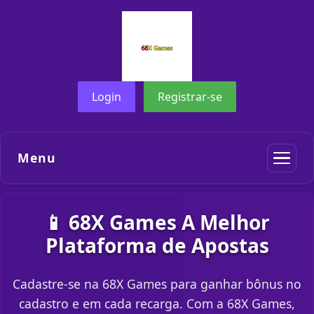
Login
Registrar-se
Menu
📱 68X Games A Melhor
Plataforma de Apostas
Cadastre-se na 68X Games para ganhar bônus no
cadastro e em cada recarga. Com a 68X Games,