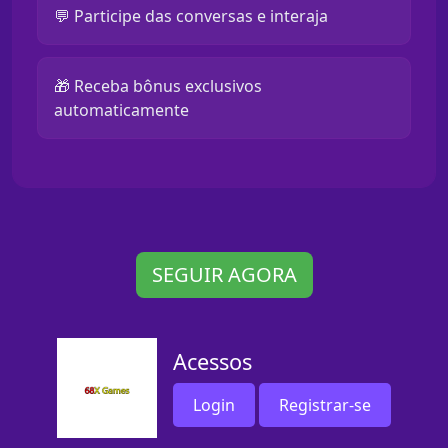
💬 Participe das conversas e interaja
🎁 Receba bônus exclusivos
automaticamente
SEGUIR AGORA
Acessos
Login
Registrar-se