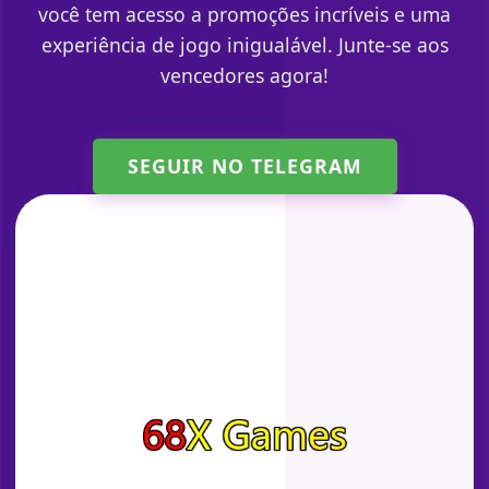
você tem acesso a promoções incríveis e uma
experiência de jogo inigualável. Junte-se aos
vencedores agora!
SEGUIR NO TELEGRAM