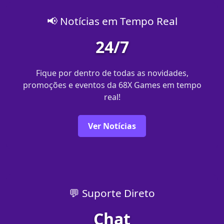
📢 Notícias em Tempo Real
24/7
Fique por dentro de todas as novidades,
promoções e eventos da 68X Games em tempo
real!
Ver Notícias
💬 Suporte Direto
Chat