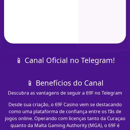
📱 Canal Oficial no Telegram!
📱 Benefícios do Canal
Descubra as vantagens de seguir a 69F no Telegram
Desde sua criação, o 69F Casino vem se destacando
como uma plataforma de confiança entre os fãs de
jogos online. Operando com licenças tanto da Curaçao
quanto da Malta Gaming Authority (MGA), o 69F é