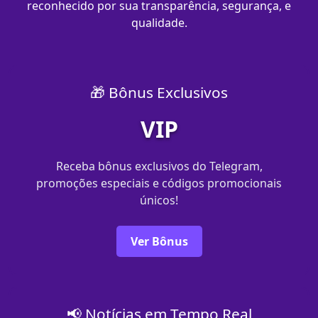
reconhecido por sua transparência, segurança, e
qualidade.
🎁 Bônus Exclusivos
VIP
Receba bônus exclusivos do Telegram,
promoções especiais e códigos promocionais
únicos!
Ver Bônus
📢 Notícias em Tempo Real