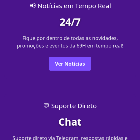
📢 Notícias em Tempo Real
24/7
Fique por dentro de todas as novidades,
promoções e eventos da 69H em tempo real!
Ver Notícias
💬 Suporte Direto
Chat
Suporte direto via Telegram, respostas rápidas e