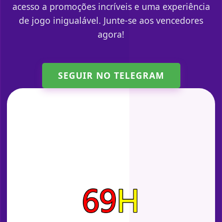
acesso a promoções incríveis e uma experiência
de jogo inigualável. Junte-se aos vencedores
agora!
SEGUIR NO TELEGRAM