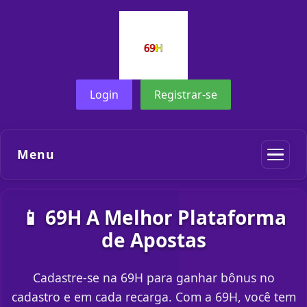
Login
Registrar-se
Menu
📱 69H A Melhor Plataforma
de Apostas
Cadastre-se na 69H para ganhar bônus no
cadastro e em cada recarga. Com a 69H, você tem