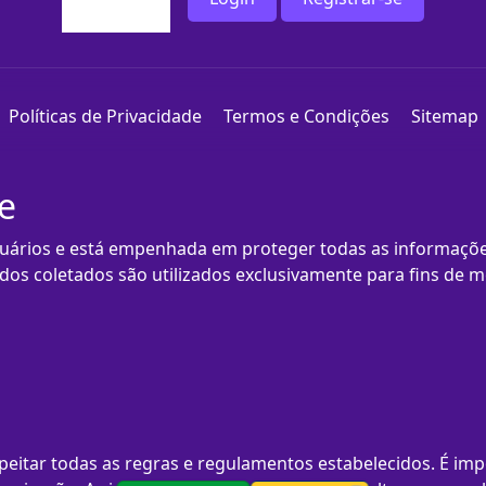
Políticas de Privacidade
Termos e Condições
Sitemap
de
usuários e está empenhada em proteger todas as informaçõe
os coletados são utilizados exclusivamente para fins de m
itar todas as regras e regulamentos estabelecidos. É imp