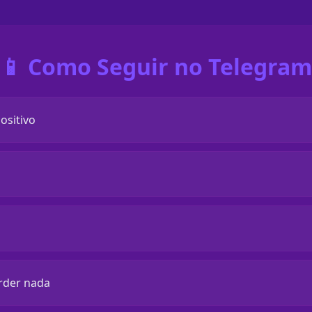
📱 Como Seguir no Telegram
ositivo
erder nada