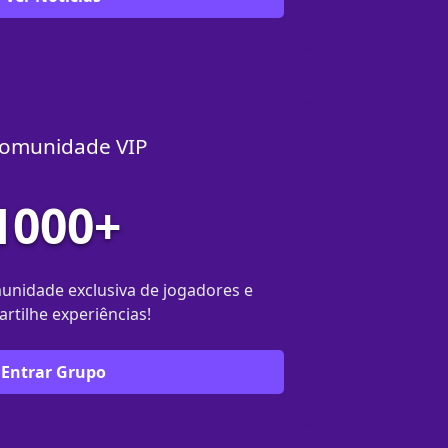
Comunidade VIP
1000+
unidade exclusiva de jogadores e
rtilhe experiências!
Entrar Grupo