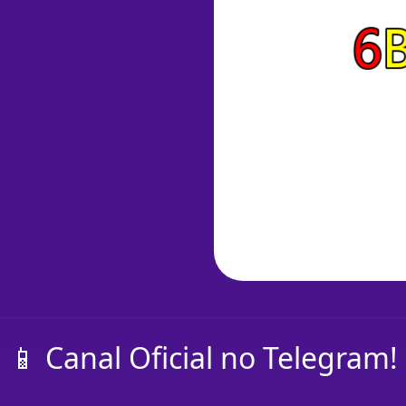
📱 Canal Oficial no Telegram!