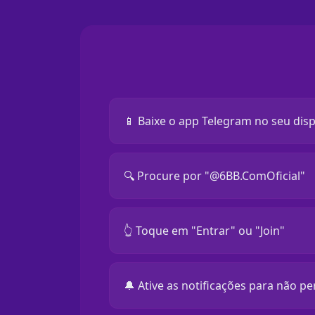
📱 Baixe o app Telegram no seu disp
🔍 Procure por "@6BB.ComOficial"
👆 Toque em "Entrar" ou "Join"
🔔 Ative as notificações para não p