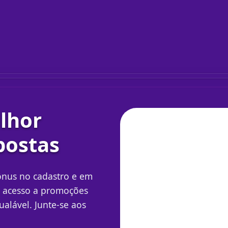
lhor
postas
ônus no cadastro e em
m acesso a promoções
ualável. Junte-se aos