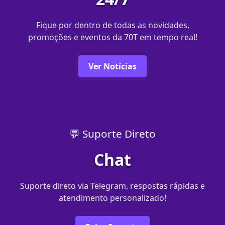
Fique por dentro de todas as novidades,
promoções e eventos da 70T em tempo real!
Ver Notícias
💬 Suporte Direto
Chat
Suporte direto via Telegram, respostas rápidas e
atendimento personalizado!