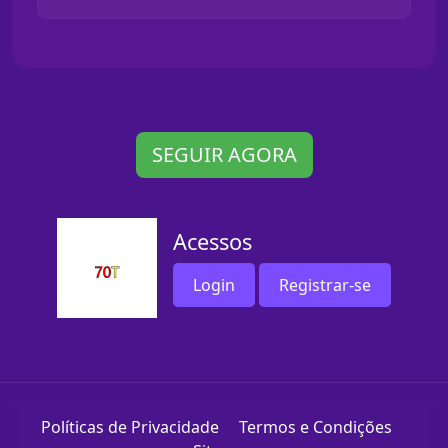
SEGUIR AGORA
Acessos
Login
Registrar-se
Políticas de Privacidade
Termos e Condições