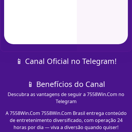
📱 Canal Oficial no Telegram!
📱 Benefícios do Canal
Descubra as vantagens de seguir a 7558Win.Com no
Telegram
A 7558Win.Com 7558Win.Com Brasil entrega conteúdo
de entretenimento diversificado, com operação 24
horas por dia — viva a diversão quando quiser!